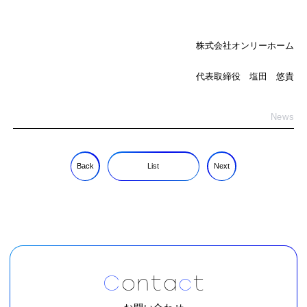
株式会社オンリーホーム
代表取締役 塩田 悠貴
News
Back
List
Next
C
o
n
t
a
c
t