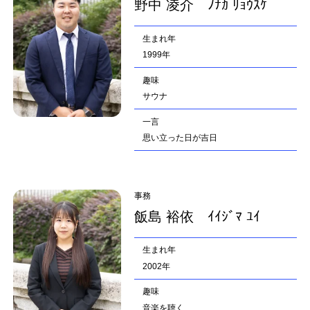
野中 凌介 ﾉﾅｶ ﾘｮｳｽｹ
生まれ年
1999年
趣味
サウナ
一言
思い立った日が吉日
事務
飯島 裕依 ｲｲｼﾞﾏ ﾕｲ
生まれ年
2002年
趣味
音楽を聴く