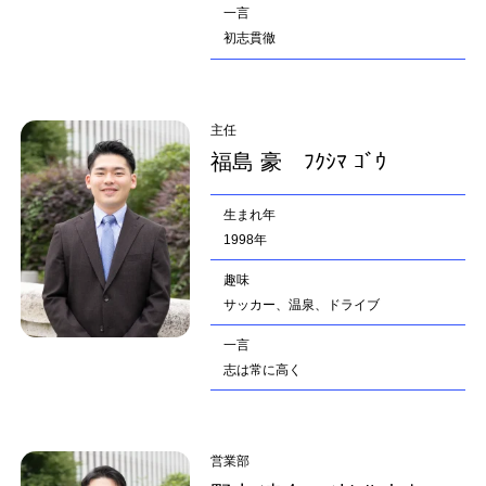
一言
初志貫徹
主任
福島 豪 ﾌｸｼﾏ ｺﾞｳ
生まれ年
1998年
趣味
サッカー、温泉、ドライブ
一言
志は常に高く
営業部