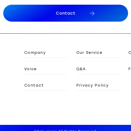
C
o
n
t
a
c
t
C
o
n
t
a
c
t
Company
Our Service
Voice
Q&A
F
Contact
Privacy Policy