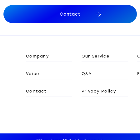
C
o
n
t
a
c
t
C
o
n
t
a
c
t
Company
Our Service
Voice
Q&A
F
Contact
Privacy Policy