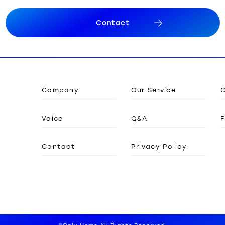
C
o
n
t
a
c
t
C
o
n
t
a
c
t
Company
Our Service
Voice
Q&A
F
Contact
Privacy Policy