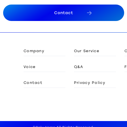
C
o
n
t
a
c
t
C
o
n
t
a
c
t
Company
Our Service
Voice
Q&A
F
Contact
Privacy Policy