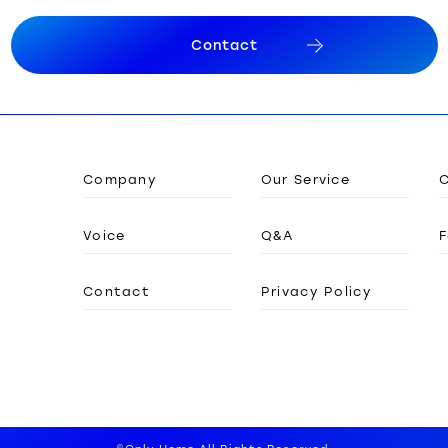
C
o
n
t
a
c
t
C
o
n
t
a
c
t
Company
Our Service
Voice
Q&A
F
Contact
Privacy Policy