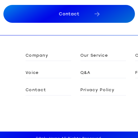
C
o
n
t
a
c
t
C
o
n
t
a
c
t
Company
Our Service
Voice
Q&A
F
Contact
Privacy Policy