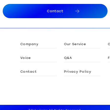
C
o
n
t
a
c
t
C
o
n
t
a
c
t
Company
Our Service
Voice
Q&A
F
Contact
Privacy Policy