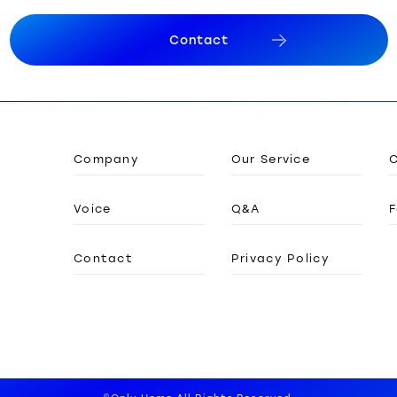
C
o
n
t
a
c
t
C
o
n
t
a
c
t
Company
Our Service
Voice
Q&A
F
Contact
Privacy Policy