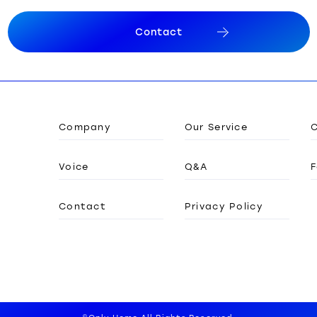
C
o
n
t
a
c
t
C
o
n
t
a
c
t
Company
Our Service
Voice
Q&A
F
Contact
Privacy Policy