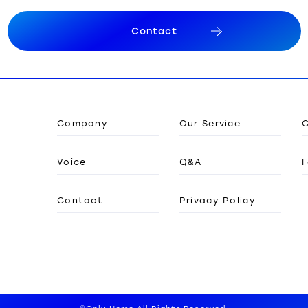
C
o
n
t
a
c
t
C
o
n
t
a
c
t
Company
Our Service
Voice
Q&A
F
Contact
Privacy Policy