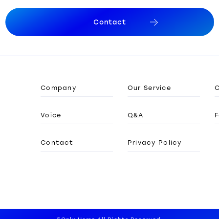
C
o
n
t
a
c
t
C
o
n
t
a
c
t
Company
Our Service
Voice
Q&A
F
Contact
Privacy Policy