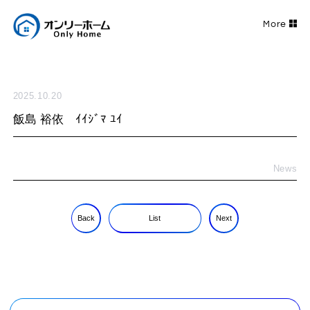
2025.10.20
飯島 裕依 ｲｲｼﾞﾏ ﾕｲ
News
Back
List
Next