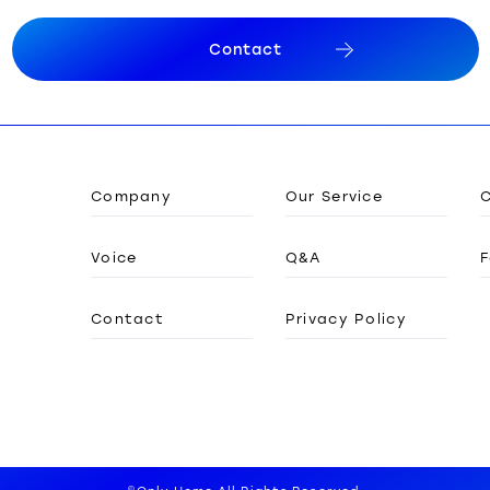
C
o
n
t
a
c
t
C
o
n
t
a
c
t
Company
Our Service
Voice
Q&A
F
Contact
Privacy Policy